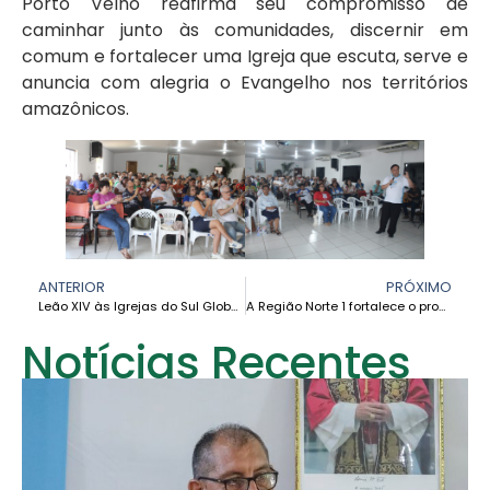
Porto Velho reafirma seu compromisso de
caminhar junto às comunidades, discernir em
comum e fortalecer uma Igreja que escuta, serve e
anuncia com alegria o Evangelho nos territórios
amazônicos.
ANTERIOR
PRÓXIMO
Leão XIV às Igrejas do Sul Global na COP30: “A Amazônia continua sendo um símbolo vivo da criação com uma necessidade urgente de cuidados”.
A Região Norte 1 fortalece o processo de escuta dos Horizontes Apostólicos Sinodais da CEAMA
Notícias Recentes