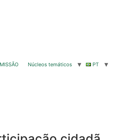
MISSÃO
Núcleos temáticos
PT
ticipação cidadã