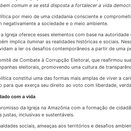
 bem comum e se está disposta a fortalecer a vida democrá
ítica por meio de uma cidadania consciente e comprometid
 negativamente a sociedade e o meio ambiente.
a Igreja oferece esses elementos com base na autoridade 
 implica iluminar as realidades históricas e sociais. Nes
vidam a ler os desafios contemporâneos a partir de uma p
mitê de Combate à Corrupção Eleitoral, que reafirmou sua
campanhas eleitorais, promovendo uma cultura de transparênc
tica constitui uma das formas mais amplas de viver a cari
o para que exerça seu direito ao voto com liberdade, verda
dado com a vida
promisso da Igreja na Amazônia com a formação de cidadão
justas, inclusivas e sustentáveis.
ades sociais, ameaças aos territórios e desafios ambient