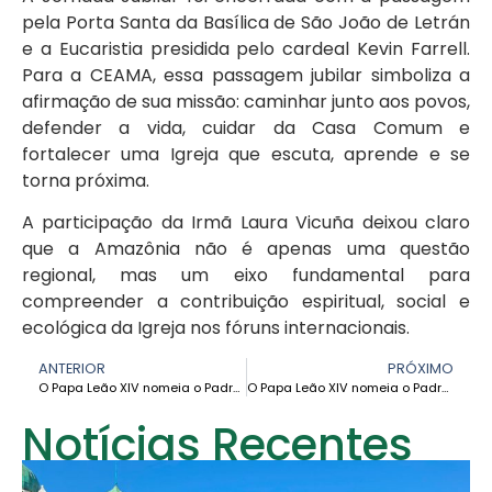
pela Porta Santa da Basílica de São João de Letrán
e a Eucaristia presidida pelo cardeal Kevin Farrell.
Para a CEAMA, essa passagem jubilar simboliza a
afirmação de sua missão: caminhar junto aos povos,
defender a vida, cuidar da Casa Comum e
fortalecer uma Igreja que escuta, aprende e se
torna próxima.
A participação da Irmã Laura Vicuña deixou claro
que a Amazônia não é apenas uma questão
regional, mas um eixo fundamental para
compreender a contribuição espiritual, social e
ecológica da Igreja nos fóruns internacionais.
ANTERIOR
PRÓXIMO
O Papa Leão XIV nomeia o Padre Jesús Alberto Torres novo bispo da Diocese de San José del Guaviare
O Papa Leão XIV nomeia o Padre John Mario Mesa Palacio como novo Bispo do Vicariato Apostólico de Leticia
Notícias Recentes