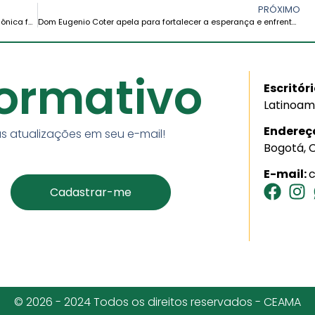
PRÓXIMO
Equador: Encontro de Missionários CEMINA – Zona Amazônica fortaleceu o compromisso evangelizador em Puyo
Dom Eugenio Coter apela para fortalecer a esperança e enfrentar a crise social na Bolívia a partir da realidade amazônica
formativo
Escritór
Latinoam
Endereç
s atualizações em seu e-mail!
Bogotá, 
E-mail:
© 2026 - 2024 Todos os direitos reservados - CEAMA