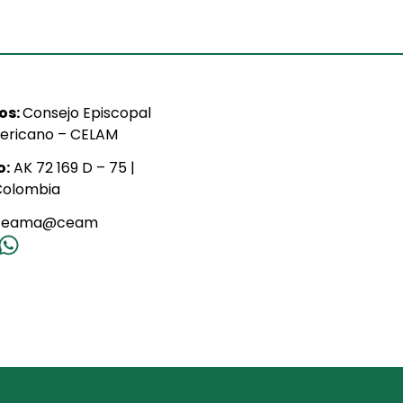
ios:
Consejo Episcopal
ericano – CELAM
o:
AK 72 169 D – 75 |
Colombia
ceama@ceam