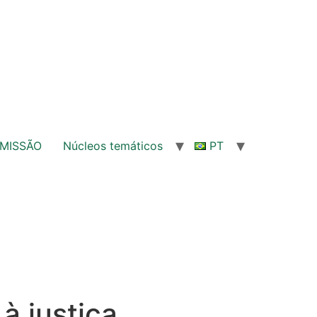
MISSÃO
Núcleos temáticos
PT
à justiça