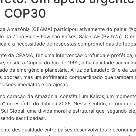
na COP30
 da Amazônia (CEAMA) participou ativamente do painel “Aç
do na Zona Blue – Pavilhão Países, Sala CAF (PV b25). O en
mática e a necessidade de respostas comprometidas de todos
dente da CEAMA, fez uma intervenção profunda e profética,
ue, desde a Cúpula do Rio de 1992, a humanidade acumulo
dade da emergência planetária. À luz da Laudato Si’ e da L
os pobres”, mas um sofrimento compartilhado que também a
cisões imediatas e corajosas.
a no coração da Amazônia, constitui um Kairos, um momen
a”, no espírito do Jubileu 2025. Nesse sentido, retomou o 
ul Global, uma dívida moral e estrutural que, segundo ele
sendo sacrificadas”.
cente desigualdade entre países desenvolvidos e economia