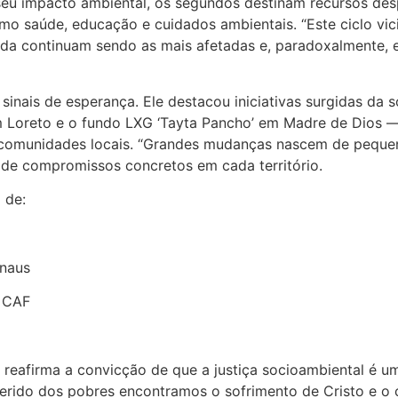
 seu impacto ambiental, os segundos destinam recursos de
o saúde, educação e cuidados ambientais. “Este ciclo vici
nda continuam sendo as mais afetadas e, paradoxalmente, 
nais de esperança. Ele destacou iniciativas surgidas da so
oreto e o fundo LXG ‘Tayta Pancho’ em Madre de Dios —
omunidades locais. “Grandes mudanças nascem de pequena
o de compromissos concretos em cada território.
 de:
anaus
, CAF
afirma a convicção de que a justiça socioambiental é um im
 ferido dos pobres encontramos o sofrimento de Cristo e 