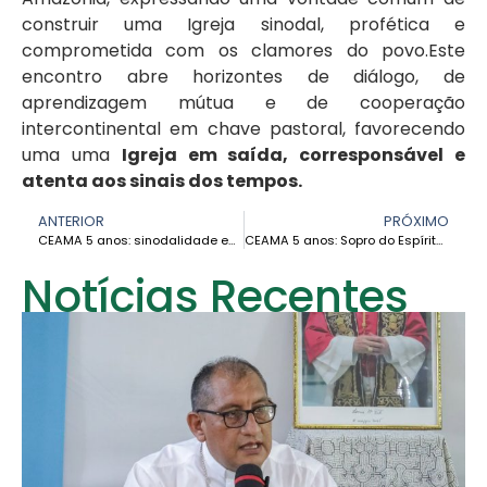
construir uma Igreja sinodal, profética e
comprometida com os clamores do povo.Este
encontro abre horizontes de diálogo, de
aprendizagem mútua e de cooperação
intercontinental em chave pastoral, favorecendo
uma uma
Igreja em saída, corresponsável e
atenta aos sinais dos tempos.
ANTERIOR
PRÓXIMO
CEAMA 5 anos: sinodalidade encarnada na Amazônia – Istélia Folha
CEAMA 5 anos: Sopro do Espírito e fruto do Sínodo da Amazônia – Irmã Birgit Weiler
Notícias Recentes