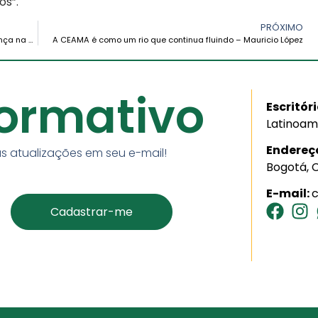
os”.
PRÓXIMO
Construindo caminhos de comunhão, cuidado e esperança na Amazônia – Irmã Laura Vicuña
A CEAMA é como um rio que continua fluindo – Mauricio López
formativo
Escritór
Latinoam
Endereç
s atualizações em seu e-mail!
Bogotá, 
E-mail: