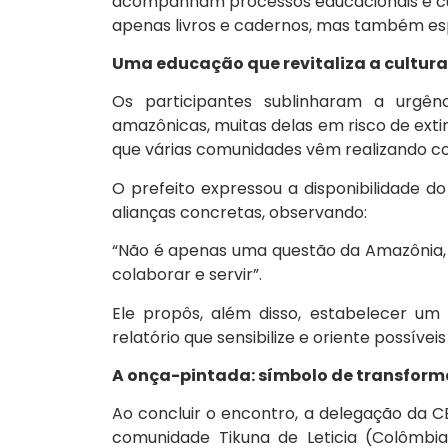
acompanham processos educacionais e cul
apenas livros e cadernos, mas também esp
Uma educação que revitaliza a cultura 
Os participantes sublinharam a urgênc
amazônicas, muitas delas em risco de extin
que várias comunidades vêm realizando c
O prefeito expressou a disponibilidade 
alianças concretas, observando:
“Não é apenas uma questão da Amazônia, 
colaborar e servir”.
Ele propôs, além disso, estabelecer 
relatório que sensibilize e oriente possívei
A onça-pintada: símbolo de transform
Ao concluir o encontro, a delegação da 
comunidade Tikuna de Leticia (Colômbi