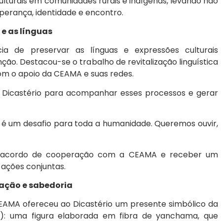
turais em comunidades rurais e indígenas, levando não
erança, identidade e encontro.
e as línguas
ia de preservar as línguas e expressões culturais
ção. Destacou-se o trabalho de revitalização linguística
om o apoio da CEAMA e suas redes.
do Dicastério para acompanhar esses processos e gerar
é um desafio para toda a humanidade. Queremos ouvir,
um acordo de cooperação com a CEAMA e receber um
s ações conjuntas.
ação e sabedoria
CEAMA ofereceu ao Dicastério um presente simbólico da
a): uma figura elaborada em fibra de yanchama, que