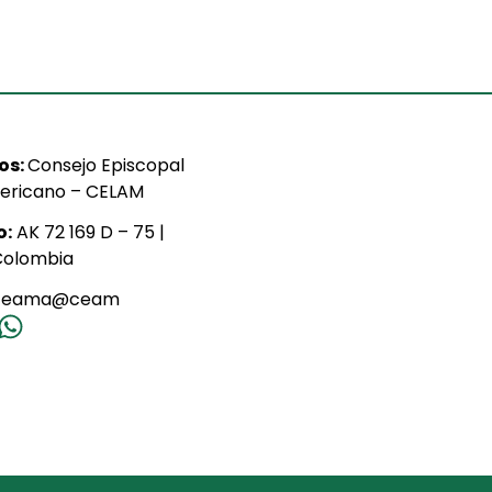
ios:
Consejo Episcopal
ericano – CELAM
o:
AK 72 169 D – 75 |
Colombia
ceama@ceam