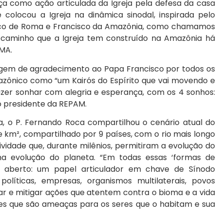
como ação articulada da Igreja pela defesa da casa
colocou a Igreja na dinâmica sinodal, inspirada pelo
cisco de Roma e Francisco da Amazônia, como chamamos
caminho que a Igreja tem construído na Amazônia há
AMA.
em de agradecimento ao Papa Francisco por todos os
zônico como “um Kairós do Espírito que vai movendo e
azer sonhar com alegria e esperança, com os 4 sonhos:
e o presidente da REPAM.
, o P. Fernando Roca compartilhou o cenário atual do
 km², compartilhado por 9 países, com o rio mais longo
vidade que, durante milênios, permitiram a evolução do
na evolução do planeta. “Em todas essas ‘formas de
o aberto: um papel articulador em chave de Sínodo
líticas, empresas, organismos multilaterais, povos
rar e mitigar ações que atentem contra o bioma e a vida
ções que são ameaças para os seres que o habitam e sua