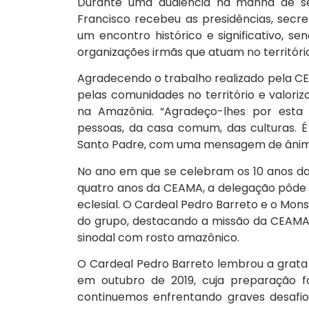
Durante uma audiência na manhã de seg
Francisco recebeu as presidências, sec
um encontro histórico e significativo, se
organizações irmãs que atuam no territór
Agradecendo o trabalho realizado pela C
pelas comunidades no território e valori
na Amazônia. “Agradeço-lhes por esta 
pessoas, da casa comum, das culturas. É
Santo Padre, com uma mensagem de ânimo
No ano em que se celebram os 10 anos da
quatro anos da CEAMA, a delegação pôde p
eclesial. O Cardeal Pedro Barreto e o M
do grupo, destacando a missão da CEAMA
sinodal com rosto amazônico.
O Cardeal Pedro Barreto lembrou a grata
em outubro de 2019, cuja preparação 
continuemos enfrentando graves desafio