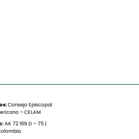
ios:
Consejo Episcopal
ericano – CELAM
o:
AK 72 169 D – 75 |
Colombia