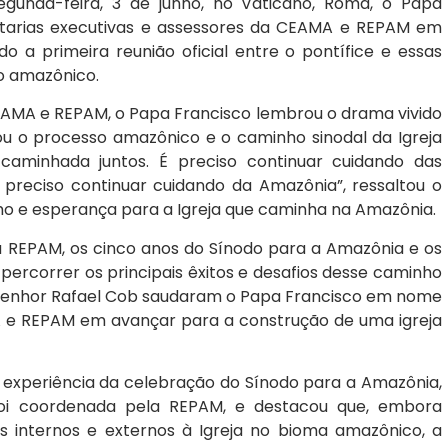
unda-feira, 3 de junho, no Vaticano, Roma, o Papa
retarias executivas e assessores da CEAMA e REPAM em
ndo a primeira reunião oficial entre o pontífice e essas
io amazônico.
EAMA e REPAM, o Papa Francisco lembrou o drama vivido
zou o processo amazônico e o caminho sinodal da Igreja
caminhada juntos. É preciso continuar cuidando das
 preciso continuar cuidando da Amazônia”, ressaltou o
 e esperança para a Igreja que caminha na Amazônia.
 REPAM, os cinco anos do Sínodo para a Amazônia e os
ercorrer os principais êxitos e desafios desse caminho
onsenhor Rafael Cob saudaram o Papa Francisco em nome
 e REPAM em avançar para a construção de uma igreja
 experiência da celebração do Sínodo para a Amazônia,
foi coordenada pela REPAM, e destacou que, embora
s internos e externos à Igreja no bioma amazônico, a