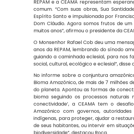
REPAM e a CEAMA representam esperança 
comum. “Com suas obras, Sua Santidade 
Espírito Santo e impulsionada por Fran
Dom Cláudio. Agora somos frutos de um 
muitos anos”, afirmou o presidente da CE
O Monsenhor Rafael Cob deu uma mensag
anos da REPAM, lembrando do sínodo ama
guiando a caminhada eclesial, para nos f
social, cultural, ecológico e eclesial”, diss
No informe sobre a conjuntura amazônica
Bioma Amazônico, de mais de 7 milhões de
do planeta. Apontou as formas de conecti
bioma seguindo os processos naturais 
conectividade’, a CEAMA tem o desafi
Amazônico com governos, autoridades po
indígenas, para proteger, ajudar a restau
de seus habitantes, ou intervir em situa
biodiversidade”, destacou Roca.