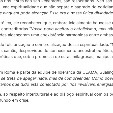
os rios. Estes não são venerados, são respeitados. Não sã
 uma espiritualidade que não separa o sagrado do cotidian
que ninguém pode alcançar. Essa era a nossa única divindad
tólica, ele reconheceu que, embora inicialmente houvesse 
contraditórias.
“Nosso povo aceitou o catolicismo, mas não
ades alcançaram uma coexistência harmoniosa entre ambas 
de folclorização e comercialização dessa espiritualidade. 
sos xamãs, desprovidos de conhecimento ancestral ou ética
créticas que, sob a promessa de curas milagrosas, manipula
Roma e parte da equipe de liderança da CEAMA, Gualinga i
 se trata de apagar nada, mas de compreender. Como po
tamos que tudo está conectado por fios invisíveis, energia
, ao respeito intercultural e ao diálogo espiritual com os
mundo em crise.