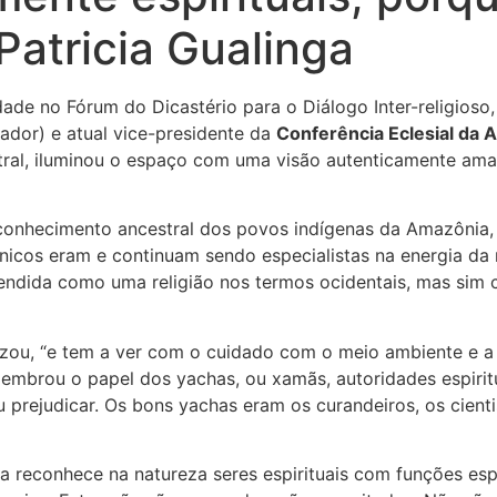
 Patricia Gualinga
e no Fórum do Dicastério para o Diálogo Inter-religioso, 
ador) e atual vice-presidente da
Conferência Eclesial da
tral, iluminou o espaço com uma visão autenticamente amaz
 conhecimento ancestral dos povos indígenas da Amazônia, 
icos eram e continuam sendo especialistas na energia da 
ntendida como uma religião nos termos ocidentais, mas si
tizou, “e tem a ver com o cuidado com o meio ambiente e a
 lembrou o papel dos yachas, ou xamãs, autoridades espiri
prejudicar. Os bons yachas eram os curandeiros, os cienti
na reconhece na natureza seres espirituais com funções es