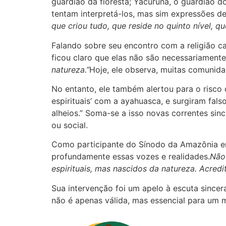
guardião da floresta; Yacuruna, o guardião d
tentam interpretá-los, mas sim expressões de
que criou tudo, que reside no quinto nível, 
Falando sobre seu encontro com a religião ca
ficou claro que elas não são necessariamente 
natureza.”
Hoje, ele observa, muitas comunid
No entanto, ele também alertou para o risco 
espirituais’ com a ayahuasca, e surgiram fal
alheios.” Soma-se a isso novas correntes sin
ou social.
Como participante do Sínodo da Amazônia em 
profundamente essas vozes e realidades.
Não
espirituais, mas nascidos da natureza. Acredi
Sua intervenção foi um apelo à escuta sincera
não é apenas válida, mas essencial para um 