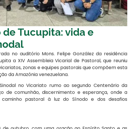
 de Tucupita: vida e
nodal
rada no auditório Mons. Felipe González da residência
pita a XIV Assembleia Vicarial de Pastoral, que reuniu
vicariatos, zonas e equipes pastorais que compõem esta
ração da Amazônia venezuelana.
inodal no Vicariato rumo ao segundo Centenário da
aço de comunhão, discernimento e esperança, onde a
u caminho pastoral à luz do Sínodo e dos desafios
9 de outubro, com uma oração ao Espírito Santo e as