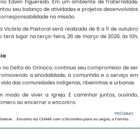
ono Edwin Figueredo. Em um ambiente de fraternidade,
entou seu balanço de atividades e projetos desenvolvidos
 corresponsabilidade na missão.
a Vicária de Pastoral será realizada de 8 a 11 de outubro
o terá lugar na terça-feira, 26 de março de 2026, às 10h,
nia
do no Delta do Orinoco, continua seu compromisso de ser
romovendo a sinodalidade, a comunhão e o serviço em
 vida das comunidades indígenas, ribeirinhas e urbanas.
 modo de viver a Igreja. É caminhar juntos, ouvindo,
Romero ao encerrar o encontro.
PRÓXIMO
Visita da CEAMA ao Dicastério para a Comunicação: fortalecer a voz amazônica na Igreja universal
Encontro da CEAMA com o Dicastério para os Leigos, a Família e a Vida