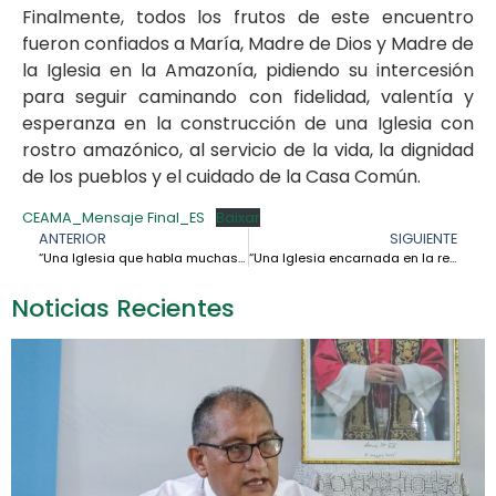
Finalmente, todos los frutos de este encuentro
fueron confiados a María, Madre de Dios y Madre de
la Iglesia en la Amazonía, pidiendo su intercesión
para seguir caminando con fidelidad, valentía y
esperanza en la construcción de una Iglesia con
rostro amazónico, al servicio de la vida, la dignidad
de los pueblos y el cuidado de la Casa Común.
CEAMA_Mensaje Final_ES
Baixar
ANTERIOR
SIGUIENTE
“Una Iglesia que habla muchas lenguas, pero camina unida”: testimonio del P. Santiago Felipe Lantigua en la VI Asamblea General de la CEAMA
“Una Iglesia encarnada en la realidad de los pueblos”: Istélia Coelho voz laical en la VI Asamblea General de la CEAMA
Noticias Recientes