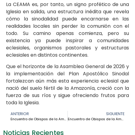
La CEAMA es, por tanto, un signo profético de una
Iglesia en salida, una estructura inédita que revela
cómo la sinodalidad puede encarnarse en las
realidades locales sin perder la comunión con el
todo. Su camino apenas comienza, pero su
existencia ya puede inspirar a comunidades
eclesiales, organismos pastorales y estructuras
eclesiales en distintos continentes.
Que el horizonte de la Asamblea General de 2026 y
la implementación del Plan Apostólico Sinodal
fortalezcan aún más esta experiencia eclesial que
nació del suelo fértil de la Amazonía, creció con la
fuerza de sus ríos y sigue ofreciendo frutos para
toda la Iglesia.
ANTERIOR
SIGUIENTE
Encuentro de Obispos de la Amazonía: Volver a soñar juntos, como Iglesia en salida – Mons. Rafael Cob
Encuentro de Obispos de la Amazonía: una apertura valiente a lo nuevo, a lo diverso, a lo diferente – Mons. Joaquín Pinzón
Noticias Recientes