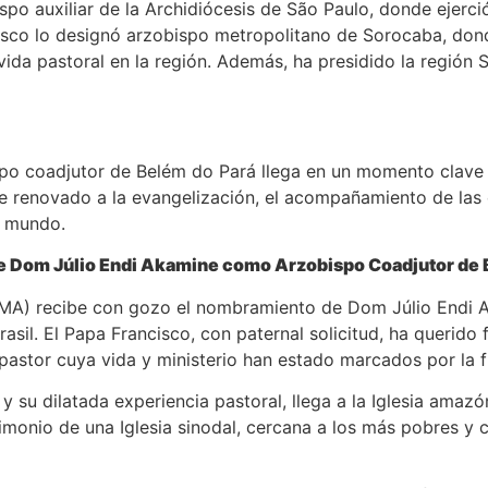
po auxiliar de la Archidiócesis de São Paulo, donde ejerci
cisco lo designó arzobispo metropolitano de Sorocaba, don
 vida pastoral en la región. Además, ha presidido la región
 coadjutor de Belém do Pará llega en un momento clave pa
e renovado a la evangelización, el acompañamiento de las 
l mundo.
e Dom Júlio Endi Akamine como Arzobispo Coadjutor de 
AMA) recibe con gozo el nombramiento de Dom Júlio Endi 
rasil. El Papa Francisco, con paternal solicitud, ha querido
astor cuya vida y ministerio han estado marcados por la fid
y su dilatada experiencia pastoral, llega a la Iglesia amaz
imonio de una Iglesia sinodal, cercana a los más pobres y