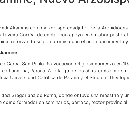
ndi Akamine como arzobispo coadjutor de la Arquidiócesis 
to Taveira Corrêa, de contar con apoyo en su labor pastor
zónica, reforzando su compromiso con el acompañamiento y 
 Akamine
en Garça, São Paulo. Su vocación religiosa comenzó en 197
en Londrina, Paraná. A lo largo de los años, consolidó su f
tificia Universidad Católica de Paraná y el Studium Theolo
rsidad Gregoriana de Roma, donde obtuvo una maestría y un
 como formador en seminarios, párroco, rector provincial d