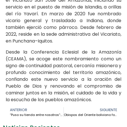
el Vicariato San José del Amazonas, iniciando su
servicio en el puesto de misión de Islandia, a orillas
del río Yavarí. En marzo de 2020 fue nombrado
vicario general y trasladado a Indiana, donde
también ejerció como párroco. Desde febrero de
2022, reside en la sede administrativa del Vicariato,
en Punchana–Iquitos.
Desde la Conferencia Eclesial de la Amazonía
(CEAMA), se acoge este nombramiento como un
signo de continuidad pastoral, cercanía misionera y
profundo conocimiento del territorio amazónico,
confiando este nuevo servicio a la oración del
Pueblo de Dios y renovando el compromiso de
caminar juntos en la misión, el cuidado de la vida y
la escucha de los pueblos amazónicos.
ANTERIOR
SIGUIENTE
“Puso su tienda entre nosotros”: memoria viva de la misión Maryknoll en el Vicariato Apostólico de Pando
Obispos del Oriente boliviano fortalecen el camino amazónico en su XXIX Encuentro anual