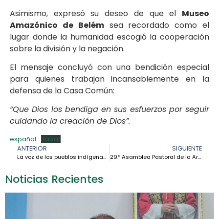
Asimismo, expresó su deseo de que el
Museo
Amazónico de Belém
sea recordado como el
lugar donde la humanidad escogió la cooperación
sobre la división y la negación.
El mensaje concluyó con una bendición especial
para quienes trabajan incansablemente en la
defensa de la Casa Común:
“Que Dios los bendiga en sus esfuerzos por seguir
cuidando la creación de Dios”.
español
Baixar
ANTERIOR
SIGUIENTE
La voz de los pueblos indígenas resuena con fuerza en la COP30 – Patricia Gualinga
29.ª Asamblea Pastoral de la Arquidiócesis de Porto Velho: hacia una Iglesia verdaderamente sinodal
Noticias Recientes