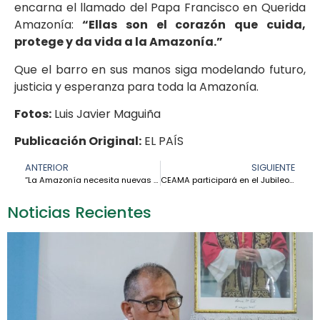
encarna el llamado del Papa Francisco en Querida
Amazonía:
“Ellas son el corazón que cuida,
protege y da vida a la Amazonía.”
Que el barro en sus manos siga modelando futuro,
justicia y esperanza para toda la Amazonía.
Fotos:
Luis Javier Maguiña
Publicación Original:
EL PAÍS
ANTERIOR
SIGUIENTE
“La Amazonía necesita nuevas relaciones basadas en el cuidado y el respeto” – Cardenal Leonardo Steiner
CEAMA participará en el Jubileo de los Equipos Sinodales y tendrá audiencia con el Papa León XIV
Noticias Recientes