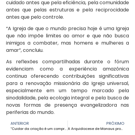
cuidado antes que pela eficiência, pela comunidade
antes que pelas estruturas e pela reciprocidade
antes que pelo controle.
“A Igreja de que o mundo precisa hoje é uma Igreja
que não impõe limites ao amor e que não busca
inimigos a combater, mas homens e mulheres a
amar”, concluiu.
As reflexões compartilhadas durante o fórum
evidenciam como a experiência amazônica
continua oferecendo contribuições significativas
para a renovação missionária da Igreja universal,
especialmente em um tempo marcado pela
sinodalidade, pela ecologia integral e pela busca de
novas formas de presença evangelizadora nas
periferias do mundo.
ANTERIOR
PRÓXIMO
“Cuidar da criação é um compromisso diário”: a voz de Marva Joy Hawksworth no Dia Mundial do Meio Ambiente
A Arquidiocese de Manaus promove a participação cidadã com a cartilha “Fé e Cidadania” em prol do voto consciente