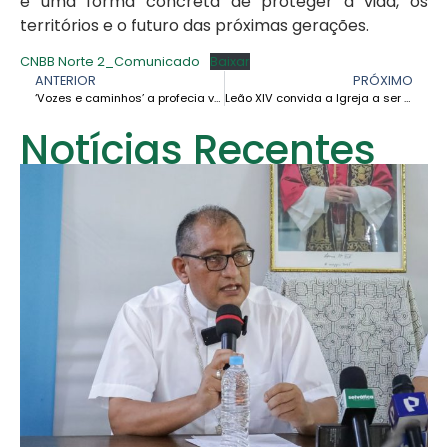
é uma forma concreta de proteger a vida, os
territórios e o futuro das próximas gerações.
CNBB Norte 2_Comunicado
Baixar
ANTERIOR
PRÓXIMO
‘Vozes e caminhos’ a profecia vocacional que brota no chão da Amazônia
Leão XIV convida a Igreja a ser um refúgio para os pobres e a ouvi-los com proximidade e fraternidade
Notícias Recentes