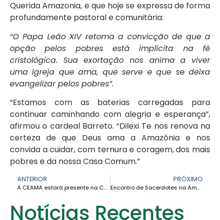
Querida Amazonia, e que hoje se expressa de forma
profundamente pastoral e comunitária:
“O Papa Leão XIV retoma a convicção de que a
opção pelos pobres está implícita na fé
cristológica. Sua exortação nos anima a viver
uma Igreja que ama, que serve e que se deixa
evangelizar pelos pobres”.
“Estamos com as baterias carregadas para
continuar caminhando com alegria e esperança”,
afirmou o cardeal Barreto. “Dilexi Te nos renova na
certeza de que Deus ama a Amazônia e nos
convida a cuidar, com ternura e coragem, dos mais
pobres e da nossa Casa Comum.”
ANTERIOR
PRÓXIMO
A CEAMA estará presente na COP30: uma voz profética pela Amazônia e seus povos
Encontro de Sacerdotes na Amazônia: uma Igreja encarnada e sinodal que mantém viva a alegria do Evangelho
Notícias Recentes