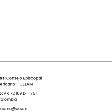
ios:
Consejo Episcopal
ericano – CELAM
o:
AK 72 169 D – 75 |
Colombia
ceama@ceam