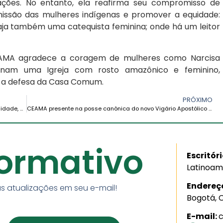
lizações. No entanto, ela reafirma seu compromisso de
missão das mulheres indígenas e promover a equidade:
aja também uma catequista feminina; onde há um leitor
CEAMA agradece a coragem de mulheres como Narcisa
arnam uma Igreja com rosto amazônico e feminino,
e a defesa da Casa Comum.
PRÓXIMO
Vicariato Apostólico de San José del Amazonas: Sinodalidade, discernimento e compromisso pastoral
CEAMA presente na posse canônica do novo Vigário Apostólico de Leticia
formativo
Escritór
Latinoam
Endereç
s atualizações em seu e-mail!
Bogotá, 
E-mail: