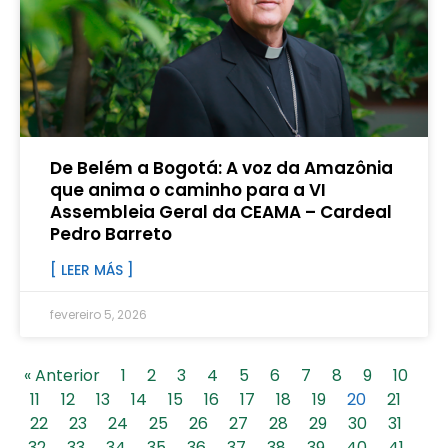
De Belém a Bogotá: A voz da Amazônia
que anima o caminho para a VI
Assembleia Geral da CEAMA – Cardeal
Pedro Barreto
[ LEER MÁS ]
fevereiro 5, 2026
« Anterior
1
2
3
4
5
6
7
8
9
10
11
12
13
14
15
16
17
18
19
20
21
22
23
24
25
26
27
28
29
30
31
32
33
34
35
36
37
38
39
40
41