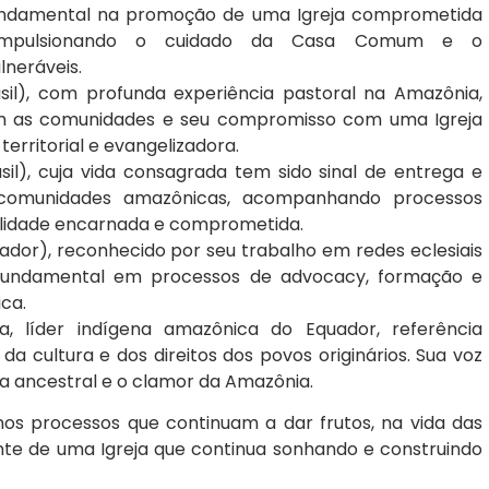
fundamental na promoção de uma Igreja comprometida
, impulsionando o cuidado da Casa Comum e o
neráveis.
il), com profunda experiência pastoral na Amazônia,
om as comunidades e seu compromisso com uma Igreja
territorial e evangelizadora.
asil), cuja vida consagrada tem sido sinal de entrega e
 comunidades amazônicas, acompanhando processos
ualidade encarnada e comprometida.
dor), reconhecido por seu trabalho em redes eclesiais
r fundamental em processos de advocacy, formação e
ca.
a, líder indígena amazônica do Equador, referência
 da cultura e dos direitos dos povos originários. Sua voz
ia ancestral e o clamor da Amazônia.
os processos que continuam a dar frutos, na vida das
e de uma Igreja que continua sonhando e construindo