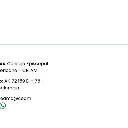
ios:
Consejo Episcopal
ericano – CELAM
o:
AK 72 169 D – 75 |
Colombia
ceama@ceam