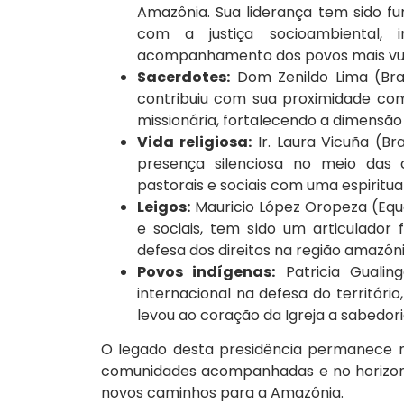
Amazônia. Sua liderança tem sido 
com a justiça socioambiental
acompanhamento dos povos mais vul
Sacerdotes:
Dom Zenildo Lima (Bras
contribuiu com sua proximidade c
missionária, fortalecendo a dimensão 
Vida religiosa:
Ir. Laura Vicuña (Br
presença silenciosa no meio das
pastorais e sociais com uma espirit
Leigos:
Mauricio López Oropeza (Equa
e sociais, tem sido um articulado
defesa dos direitos na região amazôni
Povos indígenas:
Patricia Gualing
internacional na defesa do território,
levou ao coração da Igreja a sabedor
O legado desta presidência permanece n
comunidades acompanhadas e no horizont
novos caminhos para a Amazônia.