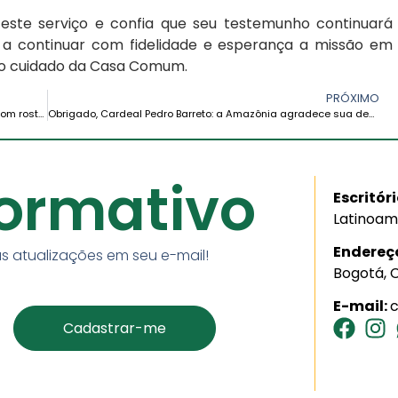
te serviço e confia que seu testemunho continuará
o a continuar com fidelidade e esperança a missão em
 do cuidado da Casa Comum.
PRÓXIMO
Nova presidência da CEAMA (2026–2030): uma Igreja com rosto amazônico, sinodal e pluricultural
Obrigado, Cardeal Pedro Barreto: a Amazônia agradece sua dedicação e serviço
formativo
Escritór
Latinoam
Endereç
s atualizações em seu e-mail!
Bogotá, 
E-mail: