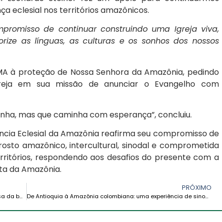
a eclesial nos territórios amazônicos.
promisso de continuar construindo uma Igreja viva,
orize as línguas, as culturas e os sonhos dos nossos
AMA à proteção de Nossa Senhora da Amazônia, pedindo
reja em sua missão de anunciar o Evangelho com
nha, mas que caminha com esperança”, concluiu.
ência Eclesial da Amazônia reafirma seu compromisso de
osto amazônico, intercultural, sinodal e comprometida
rritórios, respondendo aos desafios do presente com a
ta da Amazônia.
PRÓXIMO
O Vicariato Apostólico de Iquitos se manifesta em defesa da bacia do rio Nanay
De Antioquia à Amazônia colombiana: uma experiência de sinodalidade que fortalece a missão no Vaupés