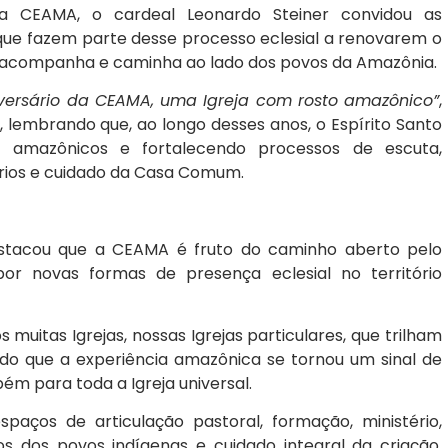
a CEAMA, o cardeal Leonardo Steiner convidou as
 que fazem parte desse processo eclesial a renovarem o
 acompanha e caminha ao lado dos povos da Amazônia.
ersário da CEAMA, uma Igreja com rosto amazônico”
,
l, lembrando que, ao longo desses anos, o Espírito Santo
 amazônicos e fortalecendo processos de escuta,
órios e cuidado da Casa Comum.
stacou que a CEAMA é fruto do caminho aberto pelo
r novas formas de presença eclesial no território
 muitas Igrejas, nossas Igrejas particulares, que trilham
ando que a experiência amazônica se tornou um sinal de
m para toda a Igreja universal.
aços de articulação pastoral, formação, ministério,
tos dos povos indígenas e cuidado integral da criação,