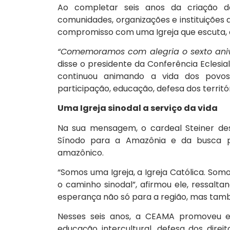
Ao completar seis anos da criação d
comunidades, organizações e instituições
compromisso com uma Igreja que escuta,
“Comemoramos com alegria o sexto aniv
disse o presidente da Conferência Eclesia
continuou animando a vida dos povos
participação, educação, defesa dos territ
Uma Igreja sinodal a serviço da vida
Na sua mensagem, o cardeal Steiner de
Sínodo para a Amazônia e da busca po
amazônico.
“Somos uma Igreja, a Igreja Católica. Somos
o caminho sinodal”, afirmou ele, ressalt
esperança não só para a região, mas també
Nesses seis anos, a CEAMA promoveu esp
educação intercultural, defesa dos direi