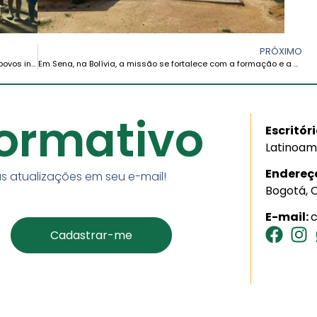
PRÓXIMO
A Igreja de Roraima reafirma seu compromisso com os povos indígenas durante a Assembleia da Hutukara Yanomami
Em Sena, na Bolívia, a missão se fortalece com a formação e a escuta dos povos amazônicos
formativo
Escritór
Latinoam
Endereç
s atualizações em seu e-mail!
Bogotá, 
E-mail: