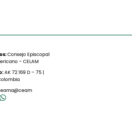
ios:
Consejo Episcopal
ericano – CELAM
o:
AK 72 169 D – 75 |
Colombia
ceama@ceam