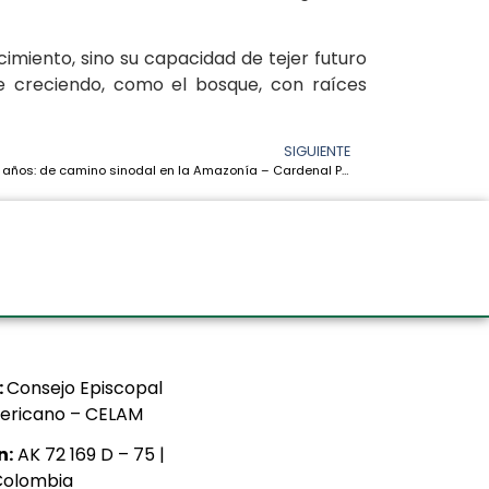
cimiento, sino su capacidad de tejer futuro
e creciendo, como el bosque, con raíces
SIGUIENTE
CEAMA 5 años: de camino sinodal en la Amazonía – Cardenal Pedro Barreto
:
Consejo Episcopal
ericano – CELAM
n:
AK 72 169 D – 75 |
Colombia