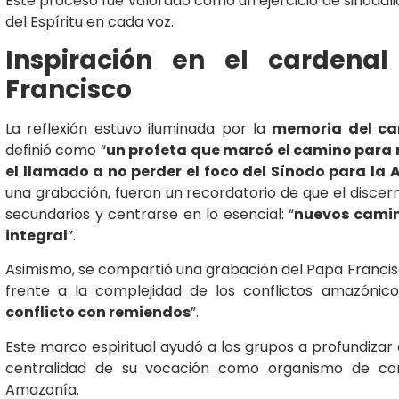
Este proceso fue valorado como un ejercicio de sinoda
del Espíritu en cada voz.
Inspiración en el carden
Francisco
La reflexión estuvo iluminada por la
memoria del ca
definió como “
un profeta que marcó el camino para
el llamado a no perder el foco del Sínodo para la
una grabación, fueron un recordatorio de que el disce
secundarios y centrarse en lo esencial: “
nuevos camin
integral
”.
Asimismo, se compartió una grabación del Papa Francis
frente a la complejidad de los conflictos amazónico
conflicto con remiendos
”.
Este marco espiritual ayudó a los grupos a profundizar
centralidad de su vocación como organismo de com
Amazonía.