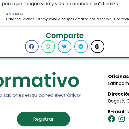
para que tengan vida y vida en abundancia”, finalizó.
ANTERIOR
Cardenal Michael Czerny invita a obispos amazónicos discernir la misión desde la fragilidad humana y el testimonio martirial
Comparte
formativo
Oficinas
Latinoam
Direcció
alizaciones en su correo electrónico!
Bogotá, 
E-mail: