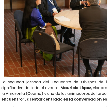
La segunda jornada del Encuentro de Obispos de 
significativa de todo el evento.
Mauricio López
, vicepr
la Amazonía (Ceama) y uno de los animadores del proces
encuentro”, al estar centrado en la conversación esp