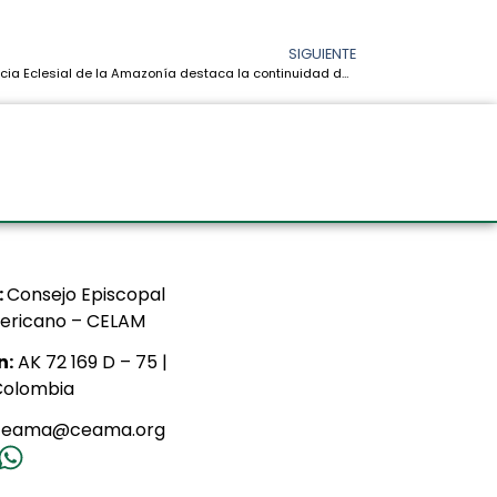
SIGUIENTE
Conferencia Eclesial de la Amazonía destaca la continuidad del Sínodo y advierte sobre los desafíos ambientales
:
Consejo Episcopal
ericano – CELAM
n:
AK 72 169 D – 75 |
Colombia
ceama@ceama.org