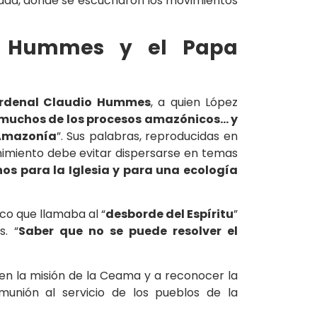
lidad, donde se escucharon los movimientos
al Hummes y el Papa
rdenal Claudio Hummes
, a quien López
 muchos de los procesos amazónicos… y
 Amazonía
”. Sus palabras, reproducidas en
rnimiento debe evitar dispersarse en temas
os para la Iglesia y para una ecología
co que llamaba al “
desborde del Espíritu
”
s. “
Saber que no se puede resolver el
 en la misión de la Ceama y a reconocer la
unión al servicio de los pueblos de la