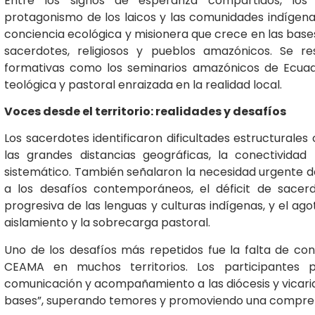
Entre los signos de esperanza compartidos, los 
protagonismo de los laicos y las comunidades indígenas
conciencia ecológica y misionera que crece en las bases
sacerdotes, religiosos y pueblos amazónicos. Se re
formativas como los seminarios amazónicos de Ecua
teológica y pastoral enraizada en la realidad local.
Voces desde el territorio: realidades y desafíos
Los sacerdotes identificaron dificultades estructural
las grandes distancias geográficas, la conectivida
sistemático. También señalaron la necesidad urgente 
a los desafíos contemporáneos, el déficit de sacer
progresiva de las lenguas y culturas indígenas, y el agot
aislamiento y la sobrecarga pastoral.
Uno de los desafíos más repetidos fue la falta de con
CEAMA en muchos territorios. Los participantes p
comunicación y acompañamiento a las diócesis y vicari
bases”, superando temores y promoviendo una comprensi