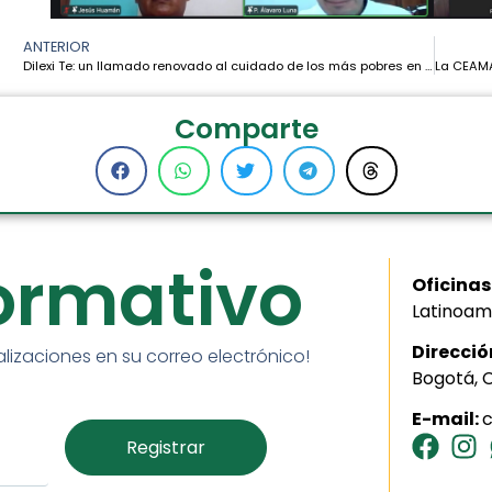
ANTERIOR
Dilexi Te: un llamado renovado al cuidado de los más pobres en la Amazonía – Cardenal Pedro Barreto
Comparte
formativo
Oficinas
Latinoam
Direcció
alizaciones en su correo electrónico!
Bogotá, 
E-mail: