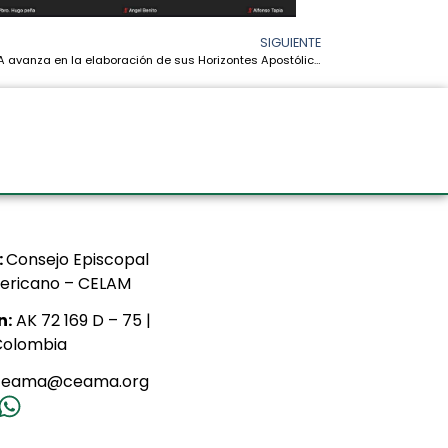
SIGUIENTE
La CEAMA avanza en la elaboración de sus Horizontes Apostólicos Sinodales
:
Consejo Episcopal
ericano – CELAM
n:
AK 72 169 D – 75 |
Colombia
ceama@ceama.org