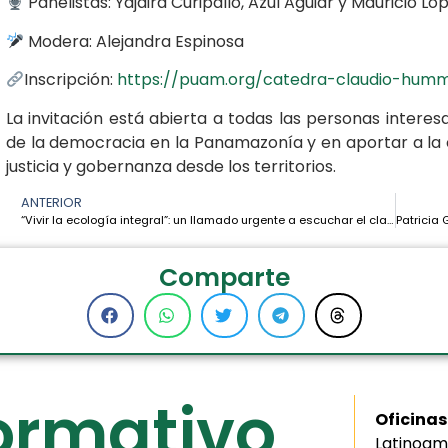
Panelistas: Yajaira Curipallo, Azul Aguiar y Mauricio Ló
Modera: Alejandra Espinosa
Inscripción:
https://puam.org/catedra-claudio-hum
La invitación está abierta a todas las personas inter
de la democracia en la Panamazonía y en aportar a la 
justicia y gobernanza desde los territorios.
ANTERIOR
“Vivir la ecología integral”: un llamado urgente a escuchar el clamor de la Tierra y de los pobres – P. Joel Thompson, SJ
Comparte
formativo
Oficinas
Latinoam