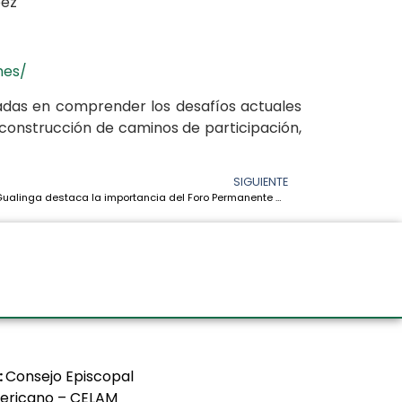
pez
mes/
esadas en comprender los desafíos actuales
construcción de caminos de participación,
SIGUIENTE
Patricia Gualinga destaca la importancia del Foro Permanente de la ONU para visibilizar las luchas y derechos de los pueblos indígenas
:
Consejo Episcopal
ericano – CELAM