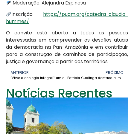
Moderação: Alejandra Espinosa
Inscrição:
https://puam.org/catedra-claudio-
hummes/
O convite está aberto a todas as pessoas
interessadas em compreender os desafios atuais
da democracia na Pan-Amazônia e em contribuir
para a construção de caminhos de participação,
justiça e governança a partir dos territórios.
ANTERIOR
PRÓXIMO
“Viver a ecologia integral”: um apelo urgente para ouvir o clamor da Terra e dos pobres – P. Joel Thompson, SJ
Patricia Gualinga destaca a importância do Fórum Permanente da ONU para dar visibilidade às lutas e aos direitos dos povos indígenas
Notícias Recentes