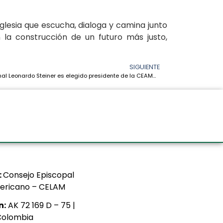
Iglesia que escucha, dialoga y camina junto
 la construcción de un futuro más justo,
SIGUIENTE
El Cardenal Leonardo Steiner es elegido presidente de la CEAMA para el periodo 2026–2030
:
Consejo Episcopal
ericano – CELAM
n:
AK 72 169 D – 75 |
Colombia