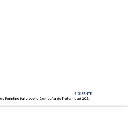
SIGUIENTE
Diócesis de Parintins fortalece la Campaña de Fraternidad 2026 con capacitación a multiplicadores