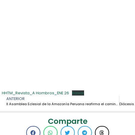
HHTM_Revista_A Hombros_ENE 26
Baixar
ANTERIOR
II Asamblea Eclesial de la Amazonía Peruana reafirma el camino sinodal y los compromisos por la defensa de la vida y los territorios
Comparte