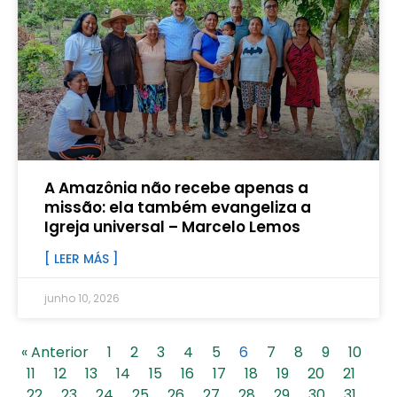
A Amazônia não recebe apenas a
missão: ela também evangeliza a
Igreja universal – Marcelo Lemos
[ LEER MÁS ]
junho 10, 2026
« Anterior
1
2
3
4
5
6
7
8
9
10
11
12
13
14
15
16
17
18
19
20
21
22
23
24
25
26
27
28
29
30
31