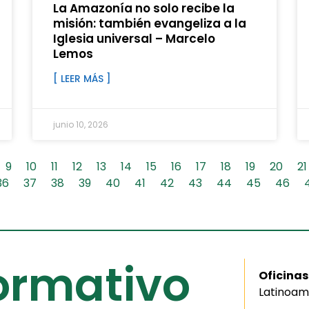
La Amazonía no solo recibe la
misión: también evangeliza a la
Iglesia universal – Marcelo
Lemos
[ LEER MÁS ]
junio 10, 2026
9
10
11
12
13
14
15
16
17
18
19
20
21
36
37
38
39
40
41
42
43
44
45
46
formativo
Oficinas
Latinoam