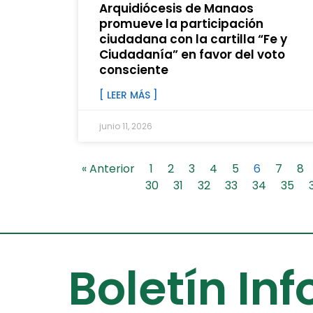
Arquidiócesis de Manaos
promueve la participación
ciudadana con la cartilla “Fe y
Ciudadanía” en favor del voto
consciente
[ LEER MÁS ]
junio 11, 2026
« Anterior
1
2
3
4
5
6
7
8
30
31
32
33
34
35
Boletín In