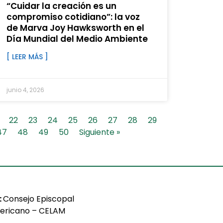
“Cuidar la creación es un
compromiso cotidiano”: la voz
de Marva Joy Hawksworth en el
Día Mundial del Medio Ambiente
[ LEER MÁS ]
junio 4, 2026
22
23
24
25
26
27
28
29
47
48
49
50
Siguiente »
:
Consejo Episcopal
ericano – CELAM