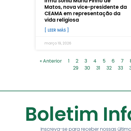
Irmã Sônia Maria Pinho de
Matos, nova vice-presidente da
CEAMA em representação da
vida religiosa
[ LEER MÁS ]
março 19, 2026
« Anterior
1
2
3
4
5
6
7
29
30
31
32
33
Boletim In
Inscreva-se para receber nossas última