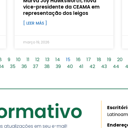
Marva Joy Hawksworth, nova
vice-presidente da CEAMA em
representação dos leigos
[ LEER MÁS ]
março 19, 2026
8
9
10
11
12
13
14
15
16
17
18
19
20
34
35
36
37
38
39
40
41
42
43
44
formativo
Escritór
Latinoam
Endereç
s atualizações em seu e-mail!