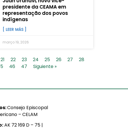
Juan Urañavi, novo vice-
presidente da CEAMA em
representação dos povos
indígenas
[ LEER MÁS ]
março 19, 2026
21
22
23
24
25
26
27
28
45
46
47
Siguiente »
ios:
Consejo Episcopal
ericano – CELAM
o:
AK 72 169 D – 75 |