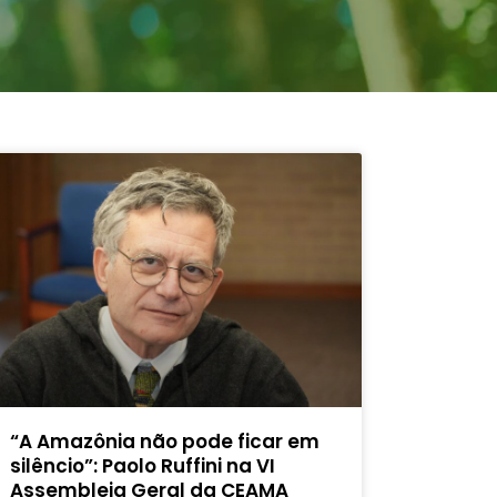
“A Amazônia não pode ficar em
silêncio”: Paolo Ruffini na VI
Assembleia Geral da CEAMA