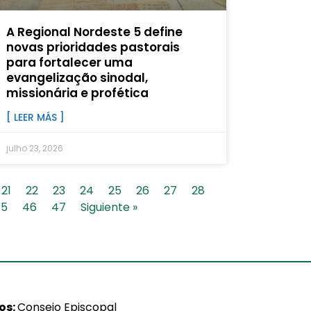
A Regional Nordeste 5 define
novas prioridades pastorais
para fortalecer uma
evangelização sinodal,
missionária e profética
[ LEER MÁS ]
julho 23, 2026
21
22
23
24
25
26
27
28
45
46
47
Siguiente »
ios:
Consejo Episcopal