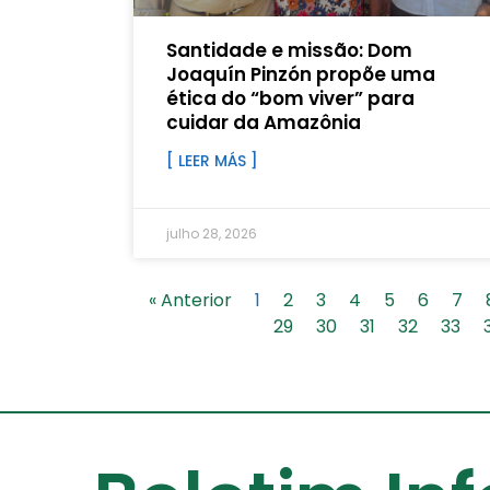
Santidade e missão: Dom
Joaquín Pinzón propõe uma
ética do “bom viver” para
cuidar da Amazônia
[ LEER MÁS ]
julho 28, 2026
« Anterior
1
2
3
4
5
6
7
29
30
31
32
33