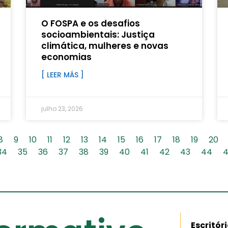
O FOSPA e os desafios
socioambientais: Justiça
climática, mulheres e novas
economias
[ LEER MÁS ]
julho 23, 2026
8
9
10
11
12
13
14
15
16
17
18
19
20
34
35
36
37
38
39
40
41
42
43
44
Escritór