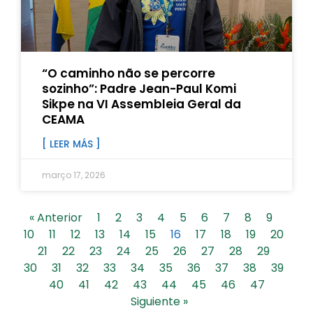
“O caminho não se percorre
sozinho”: Padre Jean-Paul Komi
Sikpe na VI Assembleia Geral da
CEAMA
[ LEER MÁS ]
março 17, 2026
« Anterior
1
2
3
4
5
6
7
8
9
10
11
12
13
14
15
16
17
18
19
20
21
22
23
24
25
26
27
28
29
30
31
32
33
34
35
36
37
38
39
40
41
42
43
44
45
46
47
Siguiente »