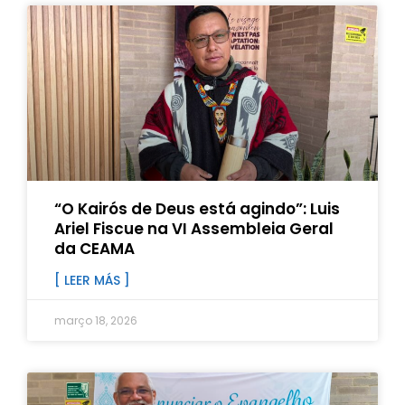
“O Kairós de Deus está agindo”: Luis
Ariel Fiscue na VI Assembleia Geral
da CEAMA
[ LEER MÁS ]
março 18, 2026