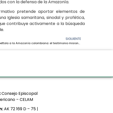
os con la defensa de la Amazonía.
 formativo pretende aportar elementos de
a Iglesia samaritana, sinodal y profética,
y que contribuye activamente a la búsqueda
le.
SIGUIENTE
De Gambettola a la Amazonía colombiana: el testimonio misionero del Padre Angelo Casadei, IMC
:
Consejo Episcopal
ericano – CELAM
n:
AK 72 169 D – 75 |