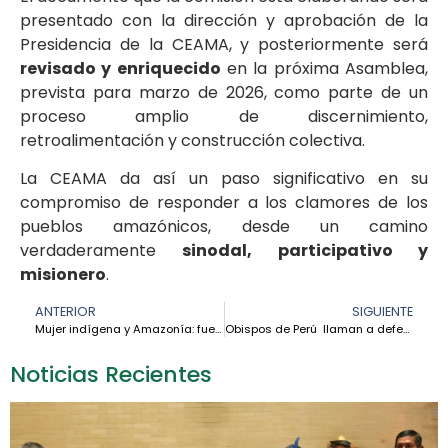
presentado con la dirección y aprobación de la
Presidencia de la CEAMA, y posteriormente será
revisado y enriquecido
en la próxima Asamblea,
prevista para marzo de 2026, como parte de un
proceso amplio de discernimiento,
retroalimentación y construcción colectiva.
La CEAMA da así un paso significativo en su
compromiso de responder a los clamores de los
pueblos amazónicos, desde un camino
verdaderamente
sinodal, participativo y
misionero
.
ANTERIOR
SIGUIENTE
Mujer indígena y Amazonía: fuerza, tierra y vida en resistencia – Hna. Laura Vicuña
Obispos de Perú llaman a defender la justicia y la verdad frente a la ley de amnistía
Noticias Recientes