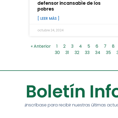
defensor incansable de los
pobres
[ LEER MÁS ]
octubre 24, 2024
« Anterior
1
2
3
4
5
6
7
8
30
31
32
33
34
35
Boletín In
¡Inscríbase para recibir nuestras últimas actu