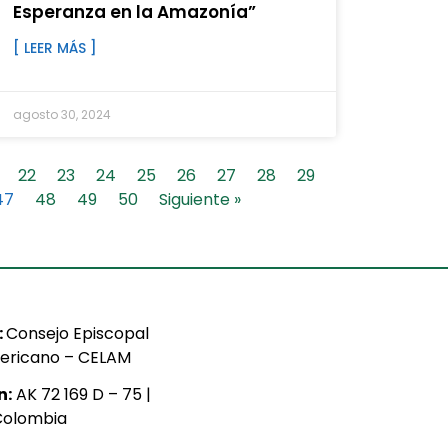
Esperanza en la Amazonía”
[ LEER MÁS ]
agosto 30, 2024
22
23
24
25
26
27
28
29
47
48
49
50
Siguiente »
:
Consejo Episcopal
ericano – CELAM
n:
AK 72 169 D – 75 |
Colombia