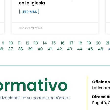
en la Iglesia
[ LEER MÁS ]
octubre 21, 2024
9
10
11
12
13
14
15
16
17
18
19
20
21
36
37
38
39
40
41
42
43
44
45
46
formativo
Oficinas
Latinoam
Direcció
alizaciones en su correo electrónico!
Bogotá, 