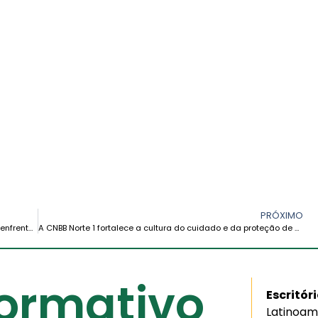
PRÓXIMO
Dom Eugenio Coter apela para fortalecer a esperança e enfrentar a crise social na Bolívia a partir da realidade amazônica
A CNBB Norte 1 fortalece a cultura do cuidado e da proteção de crianças, adolescentes e adultos vulneráveis
formativo
Escritór
Latinoam