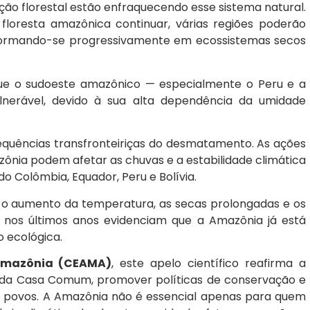
o florestal estão enfraquecendo esse sistema natural.
 floresta amazônica continuar, várias regiões poderão
nsformando-se progressivamente em ecossistemas secos
ue o sudoeste amazônico — especialmente o Peru e a
lnerável, devido à sua alta dependência da umidade
equências transfronteiriças do desmatamento. As ações
ônia podem afetar as chuvas e a estabilidade climática
do Colômbia, Equador, Peru e Bolívia.
e o aumento da temperatura, as secas prolongadas e os
os nos últimos anos evidenciam que a Amazônia já está
o ecológica.
 Amazônia (CEAMA)
, este apelo científico reafirma a
al da Casa Comum, promover políticas de conservação e
us povos. A Amazônia não é essencial apenas para quem