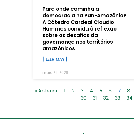
Para onde caminha a
democracia na Pan-Amazônia?
A Cátedra Cardeal Claudio
Hummes convida à reflexão
sobre os desafios da
governança nos territórios
amazônicos
[ LEER MÁS ]
maio 29, 2026
« Anterior
1
2
3
4
5
6
7
8
30
31
32
33
34