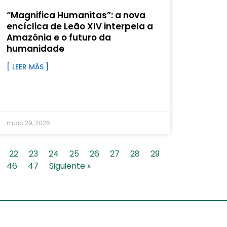
“Magnifica Humanitas”: a nova
encíclica de Leão XIV interpela a
Amazônia e o futuro da
humanidade
[ LEER MÁS ]
maio 29, 2026
22
23
24
25
26
27
28
29
46
47
Siguiente »