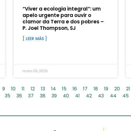
“Viver a ecologia integral”: um
apelo urgente para ouvir o
clamor da Terra e dos pobres –
P. Joel Thompson, SJ
[ LEER MÁS ]
maio 29, 2026
9
10
11
12
13
14
15
16
17
18
19
20
21
35
36
37
38
39
40
41
42
43
44
45