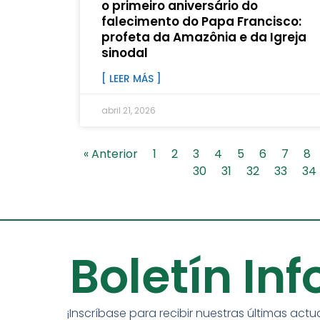
o primeiro aniversário do
falecimento do Papa Francisco:
profeta da Amazônia e da Igreja
sinodal
[ LEER MÁS ]
abril 21, 2026
« Anterior
1
2
3
4
5
6
7
8
30
31
32
33
34
Boletín In
¡Inscríbase para recibir nuestras últimas actu