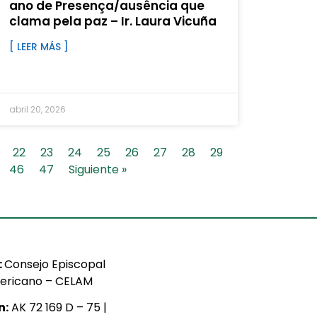
ano de Presença/ausência que
clama pela paz – Ir. Laura Vicuña
[ LEER MÁS ]
abril 20, 2026
22
23
24
25
26
27
28
29
46
47
Siguiente »
:
Consejo Episcopal
ericano – CELAM
n:
AK 72 169 D – 75 |