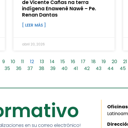
de Vicente Cañas na terra
indígena Enawenê Nawê – Pe.
Renan Dantas
[ LEER MÁS ]
abril 20, 2026
9
10
11
12
13
14
15
16
17
18
19
20
21
35
36
37
38
39
40
41
42
43
44
45
formativo
Oficinas
Latinoam
Direcció
alizaciones en su correo electrónico!