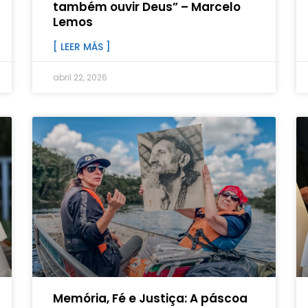
também ouvir Deus” – Marcelo
Lemos
[ LEER MÁS ]
abril 22, 2026
Memória, Fé e Justiça: A páscoa