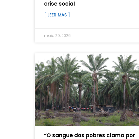
crise social
[ LEER MÁS ]
maio 29, 2026
“O sangue dos pobres clama por