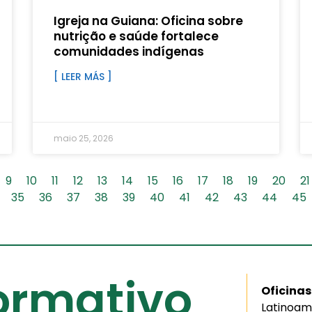
Igreja na Guiana: Oficina sobre
nutrição e saúde fortalece
comunidades indígenas
[ LEER MÁS ]
maio 25, 2026
9
10
11
12
13
14
15
16
17
18
19
20
21
35
36
37
38
39
40
41
42
43
44
45
formativo
Oficinas
Latinoam