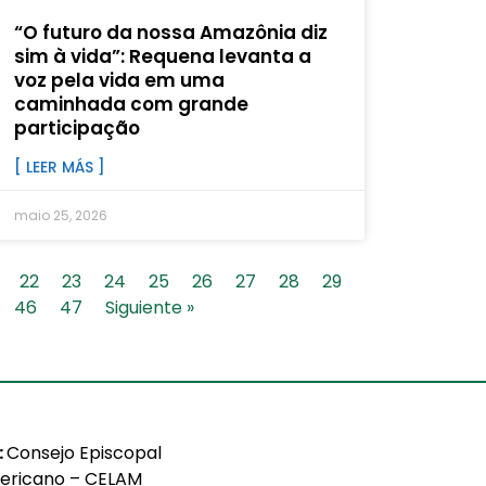
“O futuro da nossa Amazônia diz
sim à vida”: Requena levanta a
voz pela vida em uma
caminhada com grande
participação
[ LEER MÁS ]
maio 25, 2026
22
23
24
25
26
27
28
29
46
47
Siguiente »
:
Consejo Episcopal
ericano – CELAM