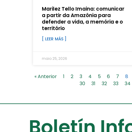
Marilez Tello Imaina: comunicar
a partir da Amazônia para
defender a vida, a memória e o
território
[ LEER MÁS ]
maio 25, 2026
« Anterior
1
2
3
4
5
6
7
8
30
31
32
33
34
Boletín In