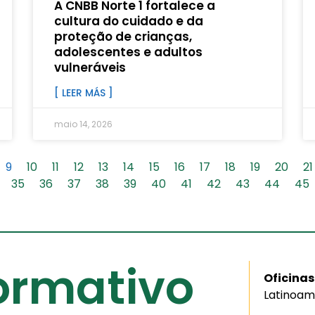
A CNBB Norte 1 fortalece a
cultura do cuidado e da
proteção de crianças,
adolescentes e adultos
vulneráveis
[ LEER MÁS ]
maio 14, 2026
9
10
11
12
13
14
15
16
17
18
19
20
21
35
36
37
38
39
40
41
42
43
44
45
formativo
Oficinas
Latinoam