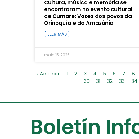
Cultura, música e memória se
encontraram no evento cultural
de Cumare: Vozes dos povos da
Orinoquía e da Amazônia
[ LEER MÁS ]
maio 15, 2026
« Anterior
1
2
3
4
5
6
7
8
30
31
32
33
34
Boletín In