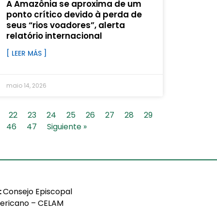
A Amazônia se aproxima de um
ponto crítico devido à perda de
seus “rios voadores”, alerta
relatório internacional
[ LEER MÁS ]
maio 14, 2026
22
23
24
25
26
27
28
29
46
47
Siguiente »
:
Consejo Episcopal
ericano – CELAM