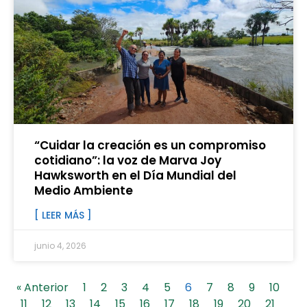
“Cuidar la creación es un compromiso
cotidiano”: la voz de Marva Joy
Hawksworth en el Día Mundial del
Medio Ambiente
[ LEER MÁS ]
junio 4, 2026
« Anterior
1
2
3
4
5
6
7
8
9
10
11
12
13
14
15
16
17
18
19
20
21