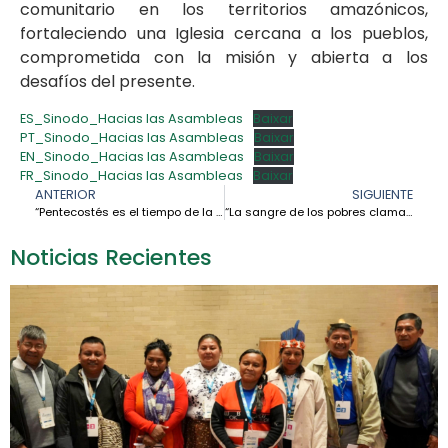
comunitario en los territorios amazónicos,
fortaleciendo una Iglesia cercana a los pueblos,
comprometida con la misión y abierta a los
desafíos del presente.
ES_Sinodo_Hacias las Asambleas
Baixar
PT_Sinodo_Hacias las Asambleas
Baixar
EN_Sinodo_Hacias las Asambleas
Baixar
FR_Sinodo_Hacias las Asambleas
Baixar
ANTERIOR
SIGUIENTE
“Pentecostés es el tiempo de la consolación”: Cardenal Leonardo Steiner llama a dejarse guiar por el Espíritu Santo para construir la paz
“La sangre de los pobres clama justicia”: CEAMA expresa su solidaridad con el pueblo hondureño tras la masacre de campesinos en el Bajo Aguán
Noticias Recientes