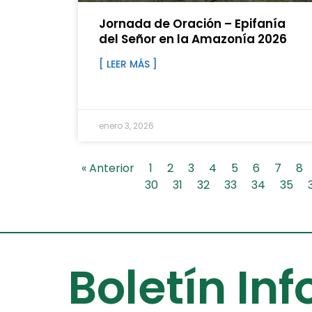
Jornada de Oración – Epifanía
del Señor en la Amazonía 2026
[ LEER MÁS ]
enero 3, 2026
« Anterior
1
2
3
4
5
6
7
8
30
31
32
33
34
35
Boletín In