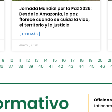
Jornada Mundial por la Paz 2026:
Desde la Amazonía, la paz
florece cuando se cuida la vida,
el territorio y la justicia
[ LEER MÁS ]
enero 1, 2026
9
10
11
12
13
14
15
16
17
18
19
20
21
36
37
38
39
40
41
42
43
44
45
46
formativo
Oficinas
Latinoam