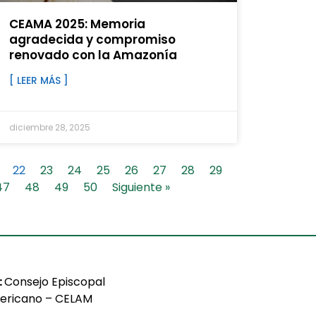
CEAMA 2025: Memoria
agradecida y compromiso
renovado con la Amazonía
[ LEER MÁS ]
diciembre 28, 2025
22
23
24
25
26
27
28
29
47
48
49
50
Siguiente »
:
Consejo Episcopal
ericano – CELAM