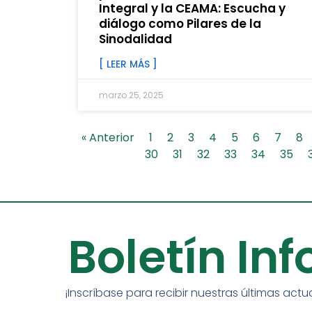
Integral y la CEAMA: Escucha y
diálogo como Pilares de la
Sinodalidad
[ LEER MÁS ]
marzo 25, 2025
« Anterior
1
2
3
4
5
6
7
8
30
31
32
33
34
35
Boletín In
¡Inscríbase para recibir nuestras últimas actu