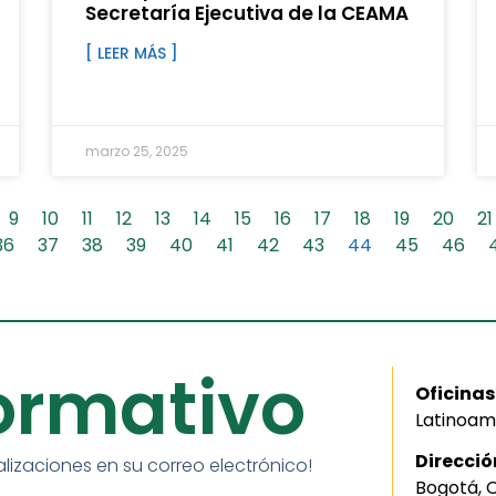
Secretaría Ejecutiva de la CEAMA
[ LEER MÁS ]
marzo 25, 2025
9
10
11
12
13
14
15
16
17
18
19
20
21
36
37
38
39
40
41
42
43
44
45
46
formativo
Oficinas
Latinoam
Direcció
alizaciones en su correo electrónico!
Bogotá, 