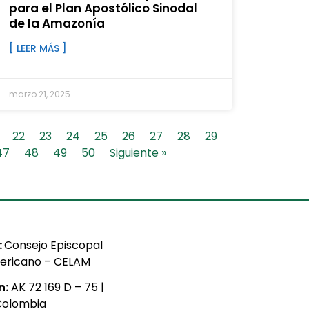
para el Plan Apostólico Sinodal
de la Amazonía
[ LEER MÁS ]
marzo 21, 2025
22
23
24
25
26
27
28
29
47
48
49
50
Siguiente »
:
Consejo Episcopal
ericano – CELAM
n:
AK 72 169 D – 75 |
Colombia