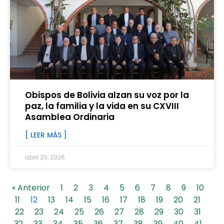
Obispos de Bolivia alzan su voz por la
paz, la familia y la vida en su CXVIII
Asamblea Ordinaria
[ LEER MÁS ]
abril 20, 2026
« Anterior
1
2
3
4
5
6
7
8
9
10
11
12
13
14
15
16
17
18
19
20
21
22
23
24
25
26
27
28
29
30
31
32
33
34
35
36
37
38
39
40
41