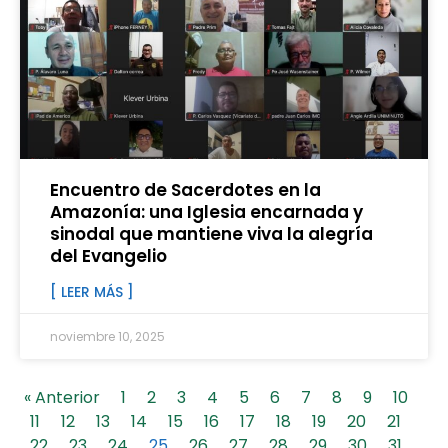
Encuentro de Sacerdotes en la
Amazonía: una Iglesia encarnada y
sinodal que mantiene viva la alegría
del Evangelio
[ LEER MÁS ]
noviembre 10, 2025
« Anterior
1
2
3
4
5
6
7
8
9
10
11
12
13
14
15
16
17
18
19
20
21
22
23
24
25
26
27
28
29
30
31